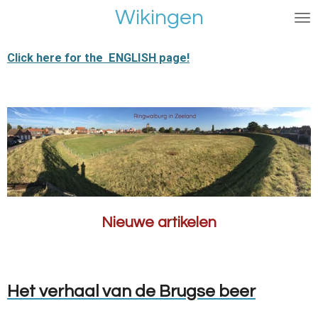
Wikingen
Ga
direct
naar
Click here for the ENGLISH page!
de
hoofdinhoud
Nieuwe artikelen
Het verhaal van de Brugse beer